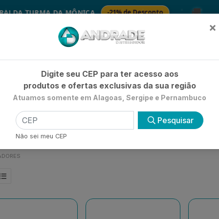
🚚
DA TURMA DA MÔNICA
-21% de Desconto
S
×
Já é cliente? - Entrar
|
Não é clie
Digite seu CEP para ter acesso aos
produtos e ofertas exclusivas da sua região
Atuamos somente em Alagoas, Sergipe e Pernambuco
HIGIENE E BELEZA
LIMPEZA
PETSHOP
UTILIDADE 
Pesquisar
Não sei meu CEP
ADORES