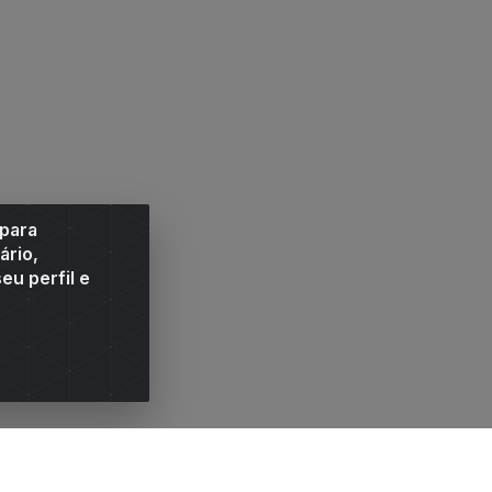
 para
ário,
eu perfil e