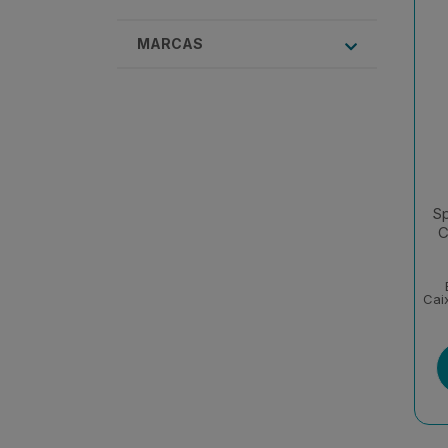
MARCAS
Sp
C
Cai