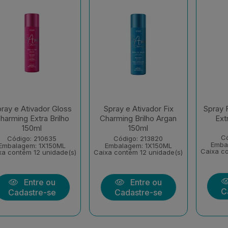
ray e Ativador Gloss
Spray e Ativador Fix
Spray 
harming Extra Brilho
Charming Brilho Argan
Ext
150ml
150ml
Có
Código: 210635
Código: 213820
Emba
Embalagem: 1X150ML
Embalagem: 1X150ML
Caixa co
xa contém 12 unidade(s)
Caixa contém 12 unidade(s)
Entre ou
Entre ou
C
Cadastre-se
Cadastre-se