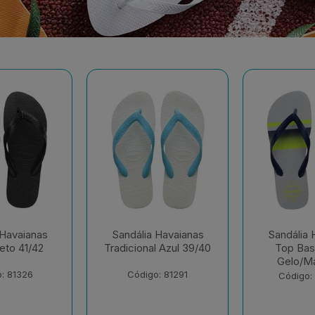
 Havaianas
Sandália Havaianas
Sandália 
l Azul 39/40
Top Basic Cinza
Top 
Gelo/Mar 41/42
Branco/Br
41
: 81291
Código: 230652
Código: