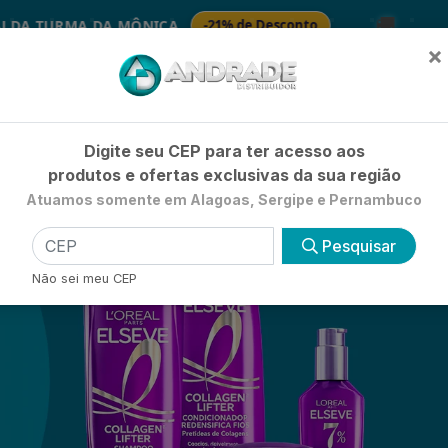
🚚
DA MÔNICA
-21% de Desconto

SABONETES
×
Já é cliente? - Entrar
|
Não é clie
Digite seu CEP para ter acesso aos
produtos e ofertas exclusivas da sua região
Atuamos somente em Alagoas, Sergipe e Pernambuco
HIGIENE E BELEZA
LIMPEZA
PETSHOP
UTILIDADE 
Pesquisar
Não sei meu CEP