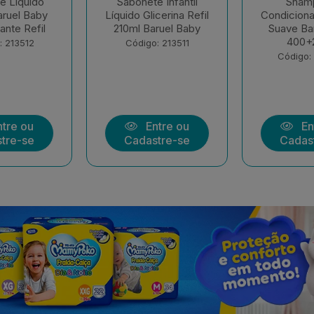
e Infantil
Shampoo E
Sham
icerina Refil
Condicionador Infantil
Condiciona
aruel Baby
Suave Baruel Baby
Sono Tran
400+210ml
+ 2
o: 213511
Código: 205852
Código
ntre ou
Entre ou
En
stre-se
Cadastre-se
Cadas