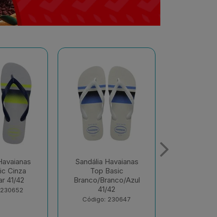
Havaianas
Sandália Havaianas
Sandália 
Basic
Color Vermelho
Color Ver
anco/Azul
Hibisco 37/38
39/
/42
Código: 230372
Código:
 230647