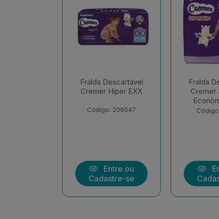
escartável
Fralda Descartável
Fralda D
Hiper EXX
Cremer Shortinho
Cremer M
Econômica EXX
Econôm
Uni
: 206547
Código: 208139
Código
ntre ou
Entre ou
En
stre-se
Cadastre-se
Cadas