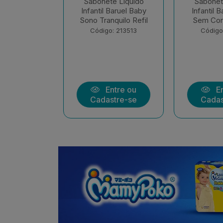
te Liquido
Sabonete Liquido
Sabonet
 Baruel Baby
Infantil Baruel Baby
Líquido Gl
nquilo Refil
Sem Corante Refil
210ml B
o: 213513
Código: 213512
Códig
ntre ou
Entre ou
E
stre-se
Cadastre-se
Cada