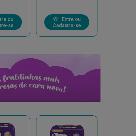
tre ou
Entre ou
Ent
tre-se
Cadastre-se
Cadast