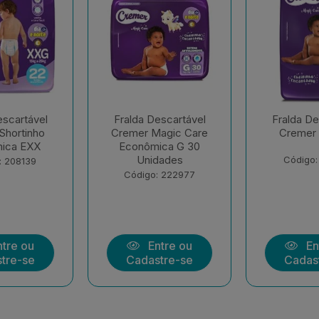
escartável
Fralda Descartável
Fralda De
agic Care
Cremer Hiper G
Cremer 
ica G 30
dades
Código: 177258
Código:
: 222977
tre ou
Entre ou
En
tre-se
Cadastre-se
Cadas