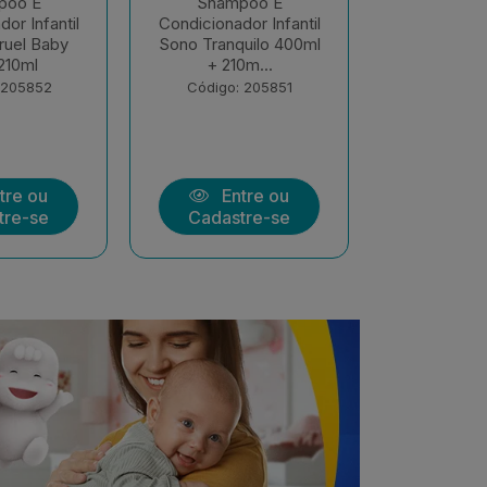
poo E
Sabonete Infantil
Sabonete
dor Infantil
Líquido Sono Tranquilo
Intantil B
quilo 400ml
400ml Baruel Baby
Pele Deli
10m...
Código: 199364
Código:
: 205851
tre ou
Entre ou
En
tre-se
Cadastre-se
Cadas