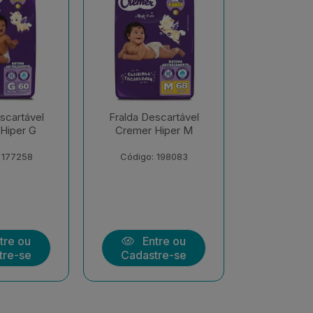
scartável
Fralda Descartável
Fralda De
Hiper M
Cremer Hiper EXX
Cremer S
Econômi
 198083
Código: 206547
Código:
tre ou
Entre ou
Ent
tre-se
Cadastre-se
Cadast