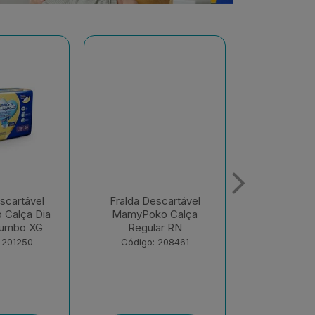
escartável
Fralda Descartável
Fralda De
ko Calça
MamyPoko Calça Dia
MamyPoko 
lar RN
E Noite Giga M 68
E Noite 
Unid...
Uni
: 208461
Código: 218867
Código: