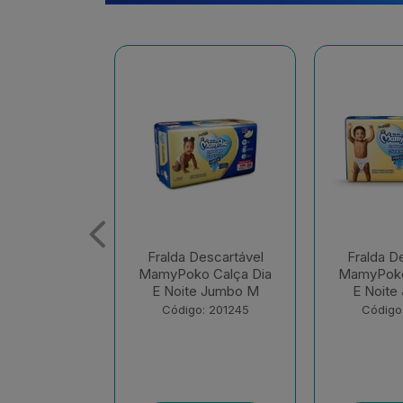
Descartável
Fralda Descartável
Fralda 
o Calça Dia
MamyPoko Calça Dia
MamyPoko
e Jumbo M
E Noite Jumbo G
E Noite
o: 201245
Código: 201248
Códig