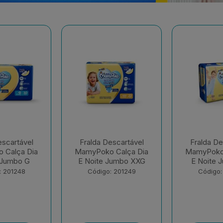
Descartável
Fralda Descartável
Fralda D
 Calça Dia
MamyPoko Calça Dia
MamyPo
 Jumbo XXG
E Noite Jumbo XG
Regu
o: 201249
Código: 201250
Código