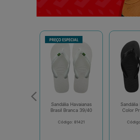
 Havaianas
Sandália Havaianas
Sandália
ranca 39/40
Color Preto 41/42
Tradiciona
o: 81421
Código: 81326
Código