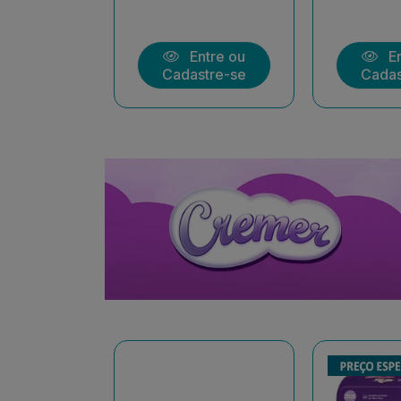
ntre ou
Entre ou
En
stre-se
Cadastre-se
Cadas