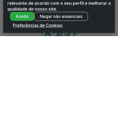
relevante de acordo com o seu perfil e melhorar a
Andrade Distribuidor - ROD AL 110, n° 1401 - Sitio Moco,
qualidade do nosso site.
Arapiraca/AL - CEP 57319-300 - CNPJ 10.667.481/0001-47
Aceito
Negar não essenciais
Preferências de Cookies
WhatsApp da Andrade