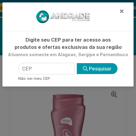
🚚
nto
🪞 FRALDA TURMA DA MÔNICA
FRALDAS
×
0
Digite seu CEP para ter acesso aos
produtos e ofertas exclusivas da sua região
Atuamos somente em Alagoas, Sergipe e Pernambuco
VOLTAR
INÍCIO
HIDRATAÇÃO CORPORAL
Pesquisar
LOÇÃO HIDRATANTE CORPORAL
LEITE HIDRATANTE MONANGE PELE SECA
Não sei meu CEP