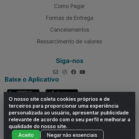
Como Pagar
Formas de Entrega
Cancelamentos
Ressarcimento de valores
Siga-nos
Baixe o Aplicativo
O nosso site coleta cookies próprios e de
terceiros para proporcionar uma experiência
personalizada ao usuário, apresentar publicidade
relevante de acordo com o seu perfil e melhorar a
Andrade Distribuidor - ROD AL 110, n° 1401 - Sitio Moco,
qualidade do nosso site.
Arapiraca/AL - CEP 57319-300 - CNPJ 10.667.481/0001-47
Aceito
Negar não essenciais