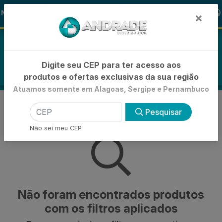
🚚
NAS ALOHA
-15% de Desconto
🪞 
FRALDAS
×
0
Digite seu CEP para ter acesso aos
produtos e ofertas exclusivas da sua região
Atuamos somente em Alagoas, Sergipe e Pernambuco
PEDIGREE
Pesquisar
VOLTAR
INÍCIO
PEDIGREE
Não sei meu CEP
Não foram encontrados produtos
com os filtros aplicados