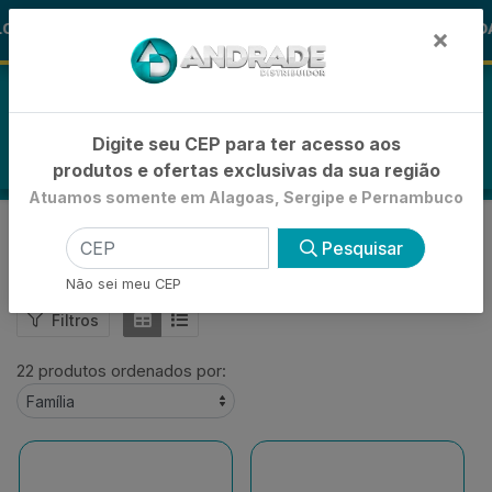
🚚
-15% de Desconto
🪞 FRALDA T
FRALDAS
×
0
Digite seu CEP para ter acesso aos
produtos e ofertas exclusivas da sua região
Atuamos somente em Alagoas, Sergipe e Pernambuco
ALBANY
Pesquisar
VOLTAR
INÍCIO
ALBANY
Não sei meu CEP
Filtros
22 produtos ordenados por: