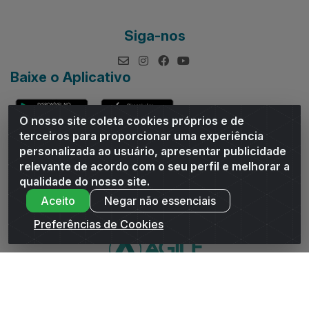
Siga-nos
Baixe o Aplicativo
O nosso site coleta cookies próprios e de
terceiros para proporcionar uma experiência
personalizada ao usuário, apresentar publicidade
relevante de acordo com o seu perfil e melhorar a
Andrade Distribuidor - ROD AL 110, n° 1401 - Sitio Moco,
qualidade do nosso site.
Arapiraca/AL - CEP 57319-300 - CNPJ 10.667.481/0001-47
Aceito
Negar não essenciais
Preferências de Cookies