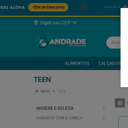
🚚
ALOHA
-15% de Desconto
🪞 FRAL
FRALDAS
Digite seu CEP
ALIMENTOS
CALÇADOS
TEEN
INÍCIO
TEEN
HIGIENE E BELEZA
2
CUIDADOS COM O CABELO
2