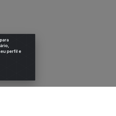
 para
ário,
eu perfil e