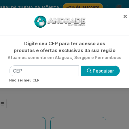
🚚
DA TURMA DA MÔNICA
-21% de Desconto
S
×
Já é cliente? - Entrar
|
Não é clie
Digite seu CEP para ter acesso aos
produtos e ofertas exclusivas da sua região
Atuamos somente em Alagoas, Sergipe e Pernambuco
HIGIENE E BELEZA
LIMPEZA
PETSHOP
UTILIDADE 
Pesquisar
Não sei meu CEP