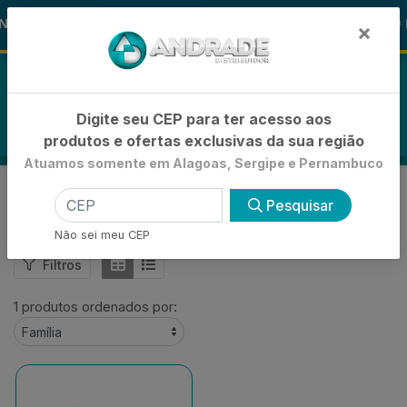
🚚
NAS ALOHA
-15% de Desconto
🪞 
FRALDAS
×
0
Digite seu CEP para ter acesso aos
produtos e ofertas exclusivas da sua região
Atuamos somente em Alagoas, Sergipe e Pernambuco
PERIOGARD
Pesquisar
VOLTAR
INÍCIO
PERIOGARD
Não sei meu CEP
Filtros
1 produtos ordenados por: