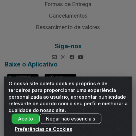
Formas de Entrega
Cancelamentos
Ressarcimento de valores
Siga-nos
Baixe o Aplicativo
O nosso site coleta cookies próprios e de
terceiros para proporcionar uma experiência
personalizada ao usuário, apresentar publicidade
relevante de acordo com o seu perfil e melhorar a
Andrade Distribuidor - ROD AL 110, n° 1401 - Sitio Moco,
qualidade do nosso site.
Arapiraca/AL - CEP 57319-300 - CNPJ 10.667.481/0001-47
Aceito
Negar não essenciais
Preferências de Cookies