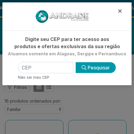
🚚
OHA
-15% de Desconto
🪞 FRALDA
FRALDAS
×
0
Digite seu CEP para ter acesso aos
produtos e ofertas exclusivas da sua região
Atuamos somente em Alagoas, Sergipe e Pernambuco
YAMASTEROL
Pesquisar
VOLTAR
INÍCIO
YAMASTEROL
Não sei meu CEP
Filtros
16 produtos ordenados por: