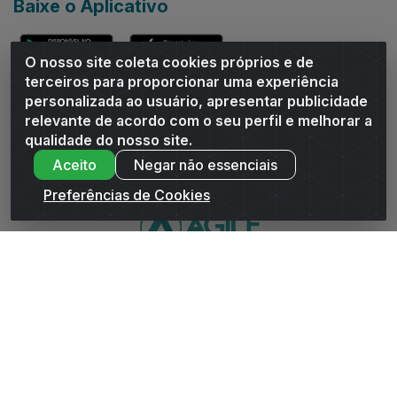
Baixe o Aplicativo
O nosso site coleta cookies próprios e de
terceiros para proporcionar uma experiência
personalizada ao usuário, apresentar publicidade
relevante de acordo com o seu perfil e melhorar a
Andrade Distribuidor - ROD AL 110, n° 1401 - Sitio Moco,
qualidade do nosso site.
Arapiraca/AL - CEP 57319-300 - CNPJ 10.667.481/0001-47
Aceito
Negar não essenciais
Preferências de Cookies
WhatsApp da Andrade