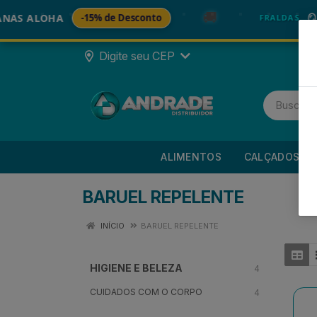
🚚
ALOHA
-15% de Desconto
🪞 FRA
FRALDAS
Digite seu CEP
ALIMENTOS
CALÇADOS
BARUEL REPELENTE
INÍCIO
BARUEL REPELENTE
HIGIENE E BELEZA
4
CUIDADOS COM O CORPO
4