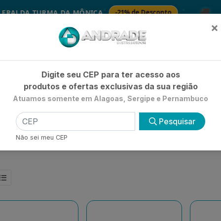
🚚
LDA TURMA DA MÔNICA
-21% de Desconto
S
×
Já é cliente? - Entrar
|
Não é clie
Digite seu CEP para ter acesso aos
produtos e ofertas exclusivas da sua região
Atuamos somente em Alagoas, Sergipe e Pernambuco
HIGIENE E BELEZA
LIMPEZA
PETSHOP
UTILIDADE 
Pesquisar
Não sei meu CEP