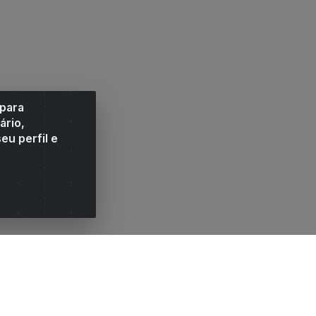
 para
ário,
eu perfil e