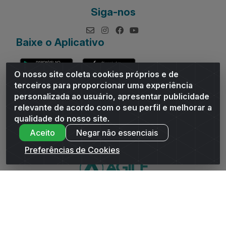
Siga-nos
Baixe o Aplicativo
O nosso site coleta cookies próprios e de
terceiros para proporcionar uma experiência
personalizada ao usuário, apresentar publicidade
relevante de acordo com o seu perfil e melhorar a
Andrade Distribuidor - ROD AL 110, n° 1401 - Sitio Moco,
qualidade do nosso site.
Arapiraca/AL - CEP 57319-300 - CNPJ 10.667.481/0001-47
Aceito
Negar não essenciais
Preferências de Cookies