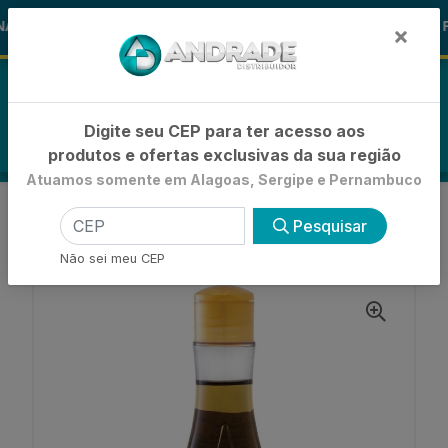
🚚
AS ALOHA
-15% de Desconto
🪞 F
FRALDAS
×
0
Digite seu CEP para ter acesso aos
produtos e ofertas exclusivas da sua região
Atuamos somente em Alagoas, Sergipe e Pernambuco
VOLTAR
INÍCIO
FINALIZADORES
Pesquisar
OLEO CAPILAR
OLEO CAPILAR MINERAL VITA CAPILI JABORANDI
Não sei meu CEP