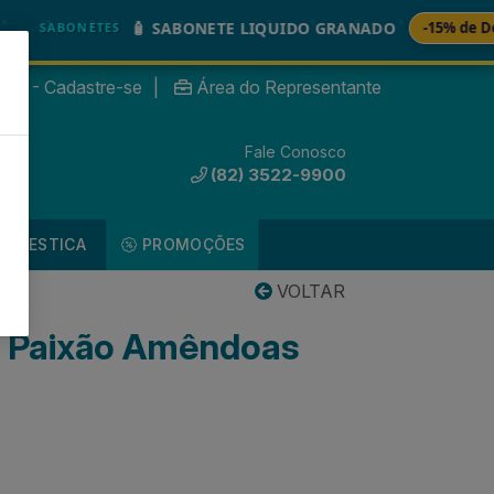
🧴 SABONETE LIQUIDO GRANADO
-15% de Descont
ABONETES
nte? - Cadastre-se
|
Área do Representante
Fale Conosco
0
(82) 3522-9900
DOMESTICA
PROMOÇÕES
VOLTAR
l Paixão Amêndoas