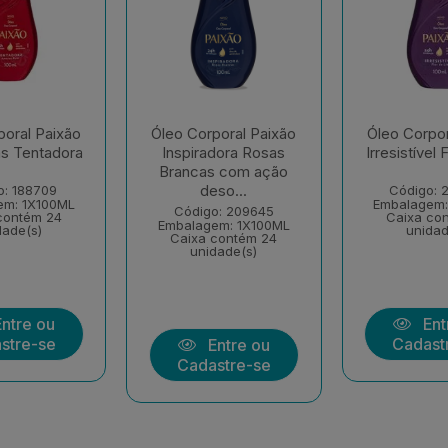
poral Paixão
Óleo Corporal Paixão
Óleo Corpor
s Tentadora
Inspiradora Rosas
Irresistível 
Brancas com ação
deso...
o: 188709
Código: 
em: 1X100ML
Embalagem:
Código: 209645
contém 24
Caixa co
Embalagem: 1X100ML
dade(s)
unidad
Caixa contém 24
unidade(s)
ntre ou
Ent
stre-se
Cadast
Entre ou
Cadastre-se