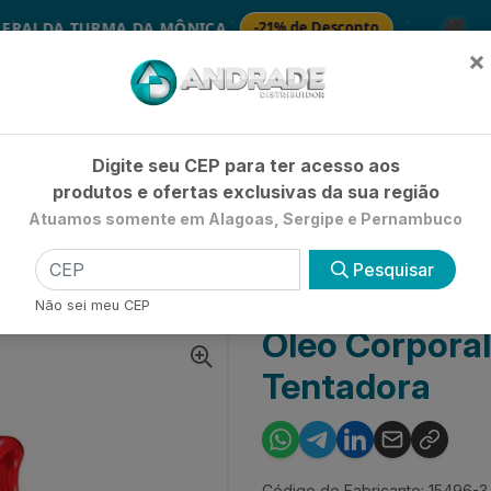
🚚
DA TURMA DA MÔNICA
-21% de Desconto
S
×
Já é cliente? - Entrar
|
Não é clie
Digite seu CEP para ter acesso aos
produtos e ofertas exclusivas da sua região
Atuamos somente em Alagoas, Sergipe e Pernambuco
HIGIENE E BELEZA
LIMPEZA
PETSHOP
UTILIDADE 
Pesquisar
ORAL
ÓLEO CORPORAL PAIXÃO AMÊNDOAS TENTADORA
Não sei meu CEP
Óleo Corpora
Tentadora
Código do Fabricante: 15496-3