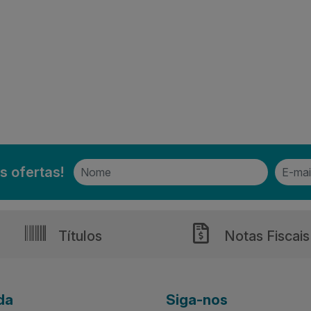
s ofertas!
Títulos
Notas Fiscais
da
Siga-nos