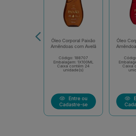
orporal Paixão
Óleo Corporal Paixão
Óleo Cor
mêndoas
Amêndoas com Avelã
Amêndoa
spiradoras
Código: 188707
Códig
digo: 73596
Embalagem: 1X100ML
Embalag
agem: 1X200ML
Caixa contém 24
Caixa 
xa contém 12
unidade(s)
uni
nidade(s)
Entre ou
E
Entre ou
Cadastre-se
Cada
dastre-se