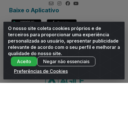
Baixe o Aplicativo
O nosso site coleta cookies próprios e de
terceiros para proporcionar uma experiência
personalizada ao usuário, apresentar publicidade
relevante de acordo com o seu perfil e melhorar a
Andrade Distribuidor - ROD AL 110, n° 1401 - Sitio Moco,
qualidade do nosso site.
Arapiraca/AL - CEP 57319-300 - CNPJ 10.667.481/0001-47
Aceito
Negar não essenciais
Preferências de Cookies