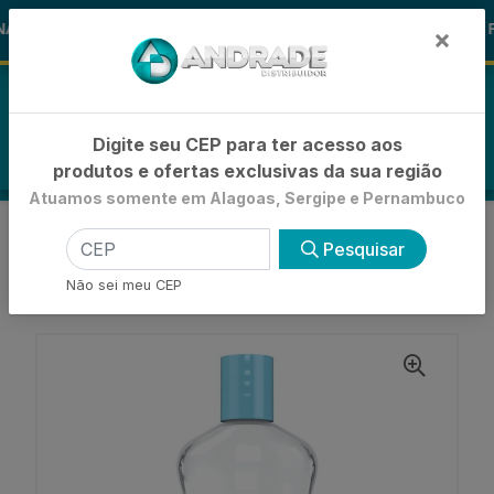
🚚
AS ALOHA
-15% de Desconto
🪞 F
FRALDAS
×
0
Digite seu CEP para ter acesso aos
produtos e ofertas exclusivas da sua região
Atuamos somente em Alagoas, Sergipe e Pernambuco
VOLTAR
INÍCIO
Pesquisar
HIDRATAÇÃO CORPORAL INFANTIL
OLEO CORPORAL INFANTIL
Não sei meu CEP
OLEO INFANTIL HIDRATANTE FLORA NENEN 200ML