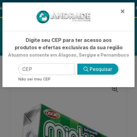
🚚
AS ALOHA
-15% de Desconto
🪞 F
FRALDAS
×
0
Digite seu CEP para ter acesso aos
produtos e ofertas exclusivas da sua região
Atuamos somente em Alagoas, Sergipe e Pernambuco
VOLTAR
INÍCIO
GULOSEIMAS
Pesquisar
BALAS DURAS
PASTILHA MINTY HORTELA 17G
Não sei meu CEP