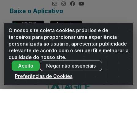
Baixe o Aplicativo
O nosso site coleta cookies próprios e de
terceiros para proporcionar uma experiência
personalizada ao usuário, apresentar publicidade
relevante de acordo com o seu perfil e melhorar a
Andrade Distribuidor - ROD AL 110, n° 1401 - Sitio Moco,
qualidade do nosso site.
Arapiraca/AL - CEP 57319-300 - CNPJ 10.667.481/0001-47
Aceito
Negar não essenciais
Preferências de Cookies