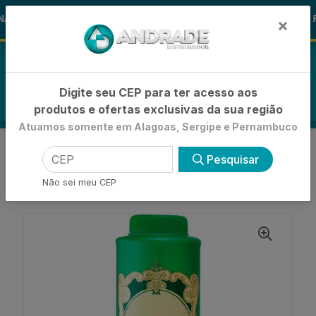
🚚
AS ALOHA
-15% de Desconto
🪞 F
FRALDAS
×
0
Digite seu CEP para ter acesso aos
produtos e ofertas exclusivas da sua região
Atuamos somente em Alagoas, Sergipe e Pernambuco
VOLTAR
INÍCIO
Pesquisar
TALCOS E POLVILHOS PARA PÉS
POLVILHO ANTISEPTICO
Não sei meu CEP
POLVILHO ANTISSÉPTICO GRANADO FRESH