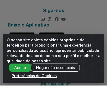
Siga-nos
Baixe o Aplicativo
O nosso site coleta cookies próprios e de
terceiros para proporcionar uma experiência
personalizada ao usuário, apresentar publicidade
relevante de acordo com o seu perfil e melhorar a
Andrade Distribuidor - ROD AL 110, n° 1401 - Sitio Moco,
qualidade do nosso site.
Arapiraca/AL - CEP 57319-300 - CNPJ 10.667.481/0001-47
Aceito
Negar não essenciais
Preferências de Cookies