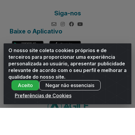
Siga-nos
Baixe o Aplicativo
O nosso site coleta cookies próprios e de
terceiros para proporcionar uma experiência
personalizada ao usuário, apresentar publicidade
relevante de acordo com o seu perfil e melhorar a
Andrade Distribuidor - ROD AL 110, n° 1401 - Sitio Moco,
qualidade do nosso site.
Arapiraca/AL - CEP 57319-300 - CNPJ 10.667.481/0001-47
Aceito
Negar não essenciais
Preferências de Cookies