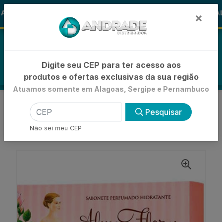
🚚
LOHA
-15% de Desconto
🪞 FRAL
FRALDAS
×
0
Digite seu CEP para ter acesso aos
produtos e ofertas exclusivas da sua região
Atuamos somente em Alagoas, Sergipe e Pernambuco
VOLTAR
INÍCIO
SABONETES BARRAS
Pesquisar
SABONETE BARRA HIDRATANTE
SABONETE ALMA DE FLORES ESSÊNCIA DE
Não sei meu CEP
JASMIM