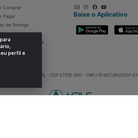
 Comprar
Baixe o Aplicativo
 Pagar
as de Entrega
elamentos
 para
rcimento de valores
ário,
eu perfil e
 Sitio Moco, Arapiraca/AL - CEP 57319-300 - CNPJ 10.667.481/0001-47