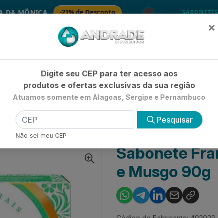
🚚
ÔNICA
-21% de Desconto
🧴 SA
SABONETES
×
Já é cliente? - Entrar
|
Não é clie
Digite seu CEP para ter acesso aos
produtos e ofertas exclusivas da sua região
Atuamos somente em Alagoas, Sergipe e Pernambuco
HIGIENE E BELEZA
LIMPEZA
PETSHOP
UTILIDADE 
Pesquisar
RA HIDRATANTE
SABONETE FRANCIS CLÁSSICO BAMBU E MUSGO 90G
Não sei meu CEP
Sabonete Fra
e Musgo 90g
Código do Fabricante: 402029