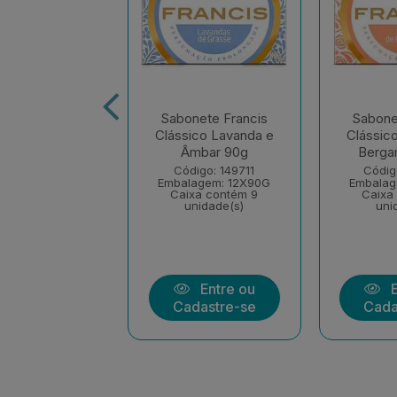
nete Francis
Sabonete Francis
Sabone
co Branco Pack
Clássico Lavanda e
Clássic
 Unidades de
Âmbar 90g
Berga
90g
Código: 149711
Códig
Embalagem: 12X90G
Embalag
igo: 213247
Caixa contém 9
Caixa
lagem: 6X90G
unidade(s)
uni
xa contém 12
nidade(s)
Entre ou
E
Entre ou
Cadastre-se
Cada
dastre-se