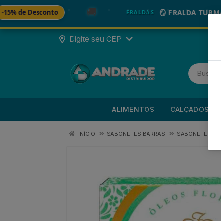
🚚
 Desconto
🪞 FRALDA TURMA DA M
FRALDAS
Digite seu CEP
ALIMENTOS
CALÇADOS
INÍCIO
SABONETES BARRAS
SABONETE BAR