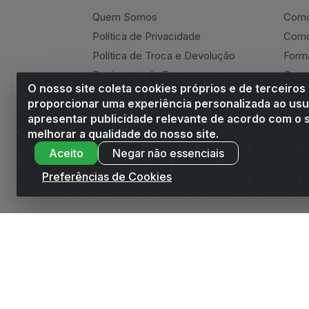
Quem Somos
Como
Política de Privacidade
Como
Política de Troca e Devolução
Form
Regimento do E-commerce
Canc
O nosso site coleta cookies próprios e de terceiros
Andrade Online
Ressa
proporcionar uma experiência personalizada ao usu
apresentar publicidade relevante de acordo com o s
melhorar a qualidade do nosso site.
Aceito
Negar não essenciais
Andrade Distribuidor - ROD AL 110, n° 1401 -
Preferências de Cookies