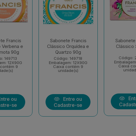
te Francis
Sabonete Francis
Sabonete 
o Verbena e
Clássico Orquídea e
Clássico
mota 90g
Quartzo 90g
Código: 
o: 149713
Código: 149718
Embalagem
em: 12X90G
Embalagem: 12X90G
Caixa co
 contém 9
Caixa contém 9
unidad
dade(s)
unidade(s)
Ent
ntre ou
Entre ou
Cadast
stre-se
Cadastre-se