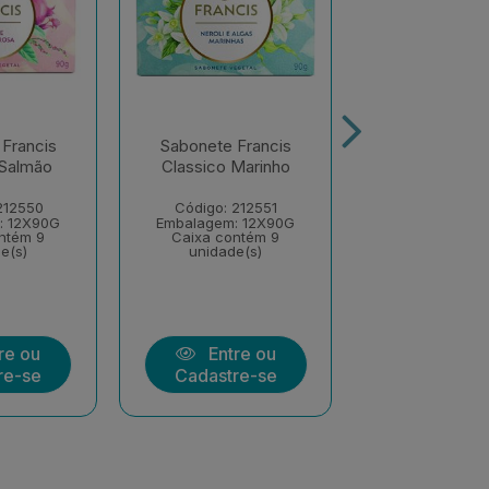
Francis
Sabonete Francis
Sabonete Fr
 Salmão
Classico Marinho
Brasil Água d
80g
212550
Código: 212551
Código: 21
: 12X90G
Embalagem: 12X90G
Embalagem: 1
ntém 9
Caixa contém 9
Caixa cont
e(s)
unidade(s)
unidade(
re ou
Entre ou
Entre
re-se
Cadastre-se
Cadastre