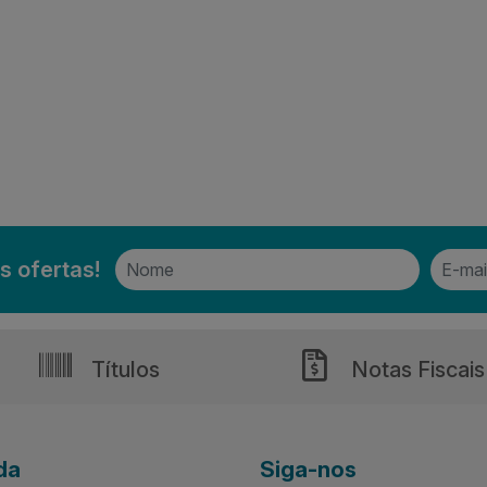
s ofertas!
Títulos
Notas Fiscais
da
Siga-nos