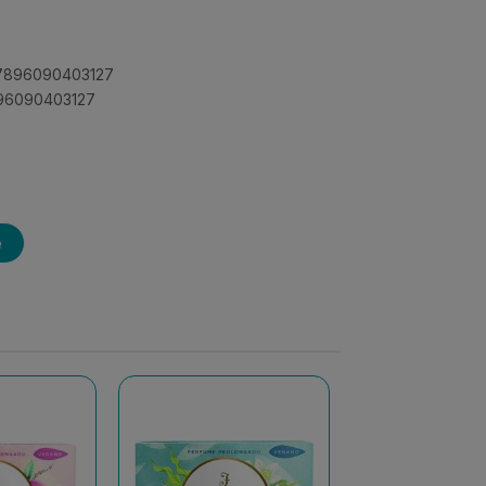
: 7896090403127
896090403127
e