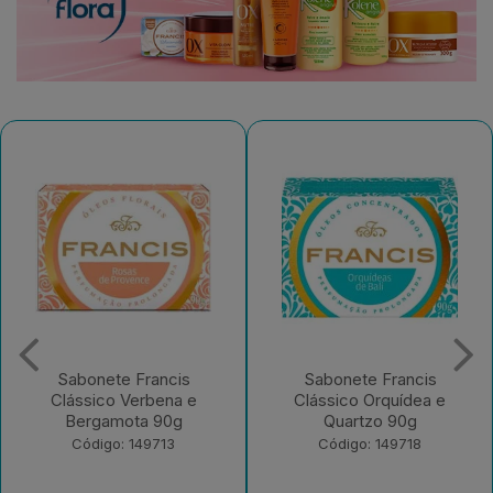
Sabonete Francis
Desodorante Aerossol
Clássico Orquídea e
Francis Men Active
Quartzo 90g
Código: 182965
Código: 149718