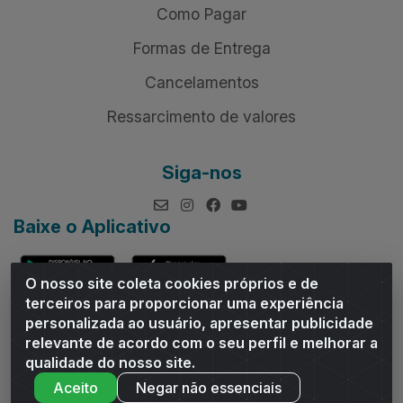
Como Pagar
Formas de Entrega
Cancelamentos
Ressarcimento de valores
Siga-nos
Baixe o Aplicativo
O nosso site coleta cookies próprios e de
terceiros para proporcionar uma experiência
personalizada ao usuário, apresentar publicidade
relevante de acordo com o seu perfil e melhorar a
Andrade Distribuidor - ROD AL 110, n° 1401 - Sitio Moco,
qualidade do nosso site.
Arapiraca/AL - CEP 57319-300 - CNPJ 10.667.481/0001-47
Aceito
Negar não essenciais