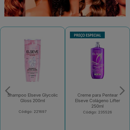
Creme para Pentear
Shampoo Elseve Óleo
Elseve Colágeno Lifter
Extraordinário Nutrição -
250ml
200ml
Código: 235526
Código: 175519