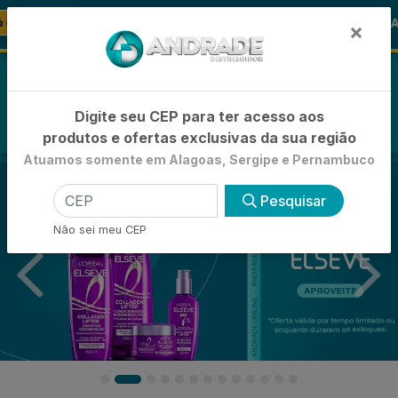
🚚
🪞 FRALDA TURMA DA MÔNICA
-21
FRALDAS
×
0
Digite seu CEP para ter acesso aos
produtos e ofertas exclusivas da sua região
Atuamos somente em Alagoas, Sergipe e Pernambuco
Pesquisar
Não sei meu CEP