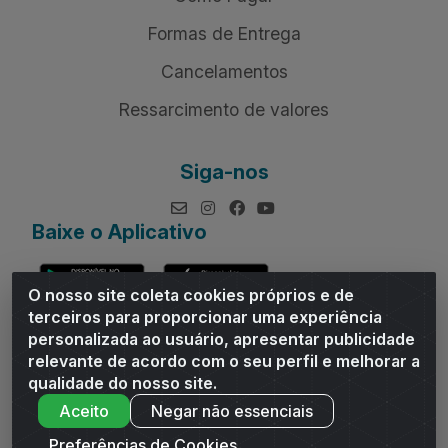
Formas de Entrega
Cancelamentos
Ressarcimento de valores
Siga-nos
Baixe o Aplicativo
O nosso site coleta cookies próprios e de
terceiros para proporcionar uma experiência
personalizada ao usuário, apresentar publicidade
relevante de acordo com o seu perfil e melhorar a
Andrade Distribuidor - ROD AL 110, n° 1401 - Sitio Moco,
qualidade do nosso site.
Arapiraca/AL - CEP 57319-300 - CNPJ 10.667.481/0001-47
Aceito
Negar não essenciais
Preferências de Cookies