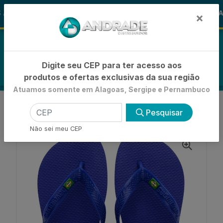
🚚
ALOHA
-15% de Desconto
🪞 FRAL
FRALDAS
×
0
Digite seu CEP para ter acesso aos
produtos e ofertas exclusivas da sua região
Atuamos somente em Alagoas, Sergipe e Pernambuco
VOLTAR
INÍCIO
BÁSICA
BRASIL
Pesquisar
SANDÁLIA HAVAIANAS BRASIL AZUL NAVAL 43/44
Não sei meu CEP