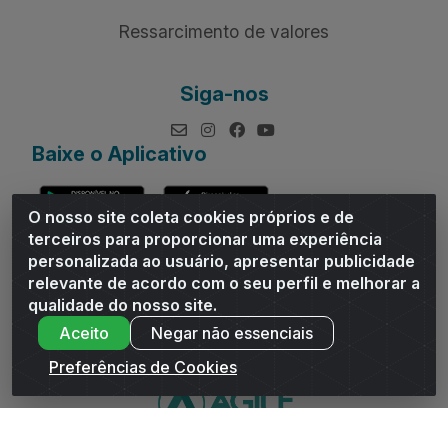
Ressarcimento de valores
Siga-nos
Baixe o Aplicativo
O nosso site coleta cookies próprios e de
terceiros para proporcionar uma experiência
personalizada ao usuário, apresentar publicidade
relevante de acordo com o seu perfil e melhorar a
Andrade Distribuidor - ROD AL 110, n° 1401 - Sitio Moco,
qualidade do nosso site.
Arapiraca/AL - CEP 57319-300 - CNPJ 10.667.481/0001-47
Aceito
Negar não essenciais
Preferências de Cookies