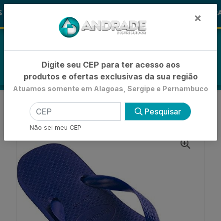
🚚
ALOHA
-15% de Desconto
🪞 FRA
FRALDAS
×
0
Digite seu CEP para ter acesso aos
produtos e ofertas exclusivas da sua região
Atuamos somente em Alagoas, Sergipe e Pernambuco
VOLTAR
INÍCIO
BÁSICA
COLOR
Pesquisar
SANDÁLIA HAVAIANAS COLOR AZUL NAVAL 33/34
Não sei meu CEP