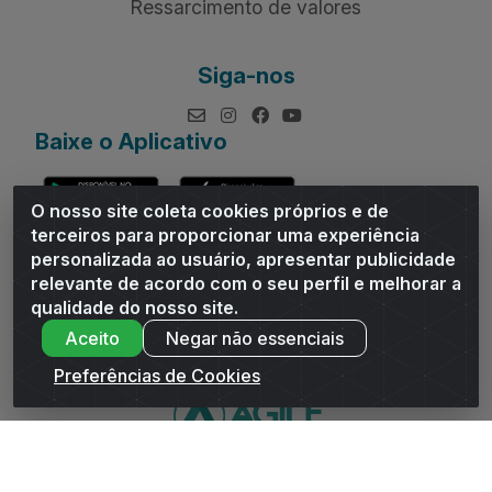
Ressarcimento de valores
Siga-nos
Baixe o Aplicativo
O nosso site coleta cookies próprios e de
terceiros para proporcionar uma experiência
personalizada ao usuário, apresentar publicidade
relevante de acordo com o seu perfil e melhorar a
Andrade Distribuidor - ROD AL 110, n° 1401 - Sitio Moco,
qualidade do nosso site.
Arapiraca/AL - CEP 57319-300 - CNPJ 10.667.481/0001-47
Aceito
Negar não essenciais
Preferências de Cookies