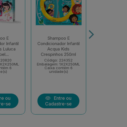
oo E
Shampoo E
Shampoo
r Infantil
Condicionador Infantil
Condicionador 
s Luluca
Acqua Kids
Acqua Kids
el...
Crespinhos 250ml
Com A Turm
220820
Código: 224352
Código: 23
1X2X250ML
Embalagem: 1X2X250ML
Embalagem: 1X
ntém 6
Caixa contém 6
Caixa cont
e(s)
unidade(s)
unidade(
re ou
Entre ou
Entre
re-se
Cadastre-se
Cadastre