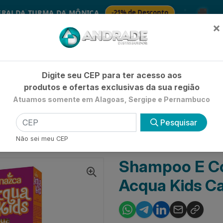
🚚
A TURMA DA MÔNICA
-21% de Desconto
SA
×
Já é cliente? - Entrar
|
Não é clie
Digite seu CEP para ter acesso aos
produtos e ofertas exclusivas da sua região
Atuamos somente em Alagoas, Sergipe e Pernambuco
HIGIENE E BELEZA
LIMPEZA
PETSHOP
UTILIDADE 
Pesquisar
IL
KIT SHAMPOO + CONDICIONADOR INFANTIL
Não sei meu CEP
ABELOS CACHEADOS
Shampoo E Con
Acqua Kids C