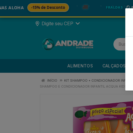
🚚
LOHA
-15% de Desconto
🪞 FRALD
FRALDAS
Digite seu CEP
ALIMENTOS
CALÇADOS
INÍCIO
KIT SHAMPOO + CONDICIONADOR INFANT
SHAMPOO E CONDICIONADOR INFANTIL ACQUA KIDS C