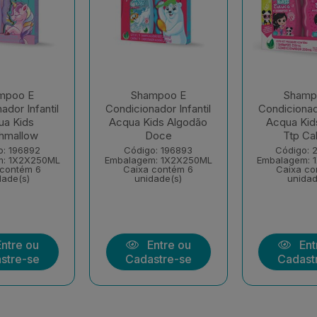
mpoo E
Shampoo E
Shamp
ador Infantil
Condicionador Infantil
Condicionado
ua Kids
Acqua Kids Algodão
Acqua Kid
hmallow
Doce
Ttp Cab
o: 196892
Código: 196893
Código: 
m: 1X2X250ML
Embalagem: 1X2X250ML
Embalagem: 
 contém 6
Caixa contém 6
Caixa co
dade(s)
unidade(s)
unidad
ntre ou
Entre ou
Ent
stre-se
Cadastre-se
Cadast