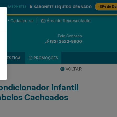
🧴 SABONETE LIQUIDO GRANADO
-15% de Desconto
BONETES
nte? - Cadastre-se
|
Área do Representante
Fale Conosco
0
(82) 3522-9900
DOMESTICA
PROMOÇÕES
VOLTAR
dicionador Infantil
abelos Cacheados