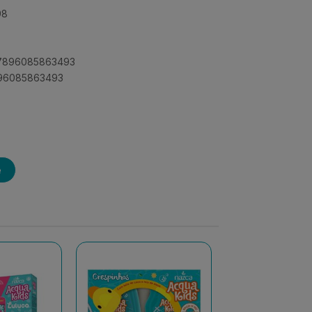
98
: 7896085863493
7896085863493
e