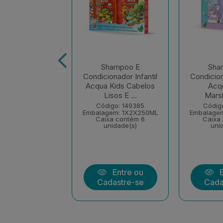
hampoo +
Shampoo E
Sha
onador Infantil
Condicionador Infantil
Condicion
a Kids Frutas
Acqua Kids Cabelos
Acq
Melancia
Lisos E ...
Mars
igo: 237194
Código: 149385
Códig
gem: 1X2X250ML
Embalagem: 1X2X250ML
Embalage
xa contém 6
Caixa contém 6
Caixa
nidade(s)
unidade(s)
uni
Entre ou
Entre ou
E
dastre-se
Cadastre-se
Cada