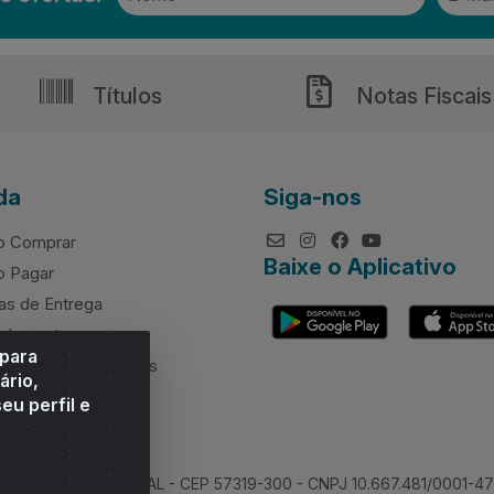
Títulos
Notas Fiscais
da
Siga-nos
 Comprar
Baixe o Aplicativo
 Pagar
as de Entrega
elamentos
 para
rcimento de valores
ário,
eu perfil e
 Sitio Moco, Arapiraca/AL - CEP 57319-300 - CNPJ 10.667.481/0001-47