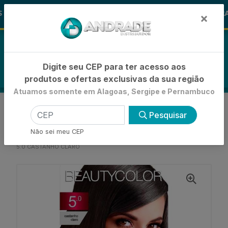
🚚
ALOHA
-15% de Desconto
🪞 FRA
FRALDAS
×
0
Digite seu CEP para ter acesso aos
produtos e ofertas exclusivas da sua região
Atuamos somente em Alagoas, Sergipe e Pernambuco
VOLTAR
INÍCIO
Pesquisar
COLORAÇÕES, TINTURAS E ALISANTES
COLORAÇÃO TONALIZANTE
Não sei meu CEP
TINTA BEAUTY COLOR TONALIZANTE PURISSIMI
5.0 CASTANHO CLARO