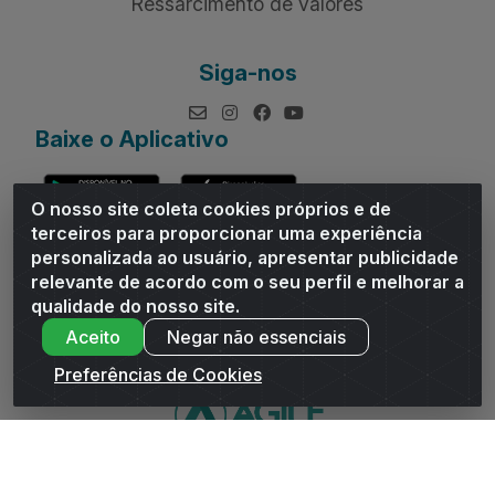
Ressarcimento de valores
Siga-nos
Baixe o Aplicativo
O nosso site coleta cookies próprios e de
terceiros para proporcionar uma experiência
personalizada ao usuário, apresentar publicidade
relevante de acordo com o seu perfil e melhorar a
Andrade Distribuidor - ROD AL 110, n° 1401 - Sitio Moco,
qualidade do nosso site.
Arapiraca/AL - CEP 57319-300 - CNPJ 10.667.481/0001-47
Aceito
Negar não essenciais
Preferências de Cookies