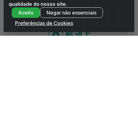
Andrade Distribuidor - ROD AL 110, n° 1401 - Sitio Moco,
qualidade do nosso site.
Arapiraca/AL - CEP 57319-300 - CNPJ 10.667.481/0001-47
Aceito
Negar não essenciais
Preferências de Cookies
WhatsApp da Andrade