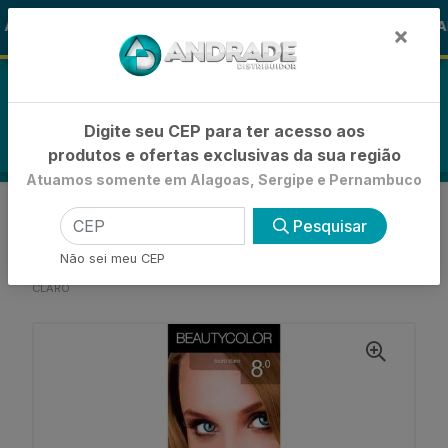
🚚
ALOHA
-15% de Desconto
🪞 FRAL
FRALDAS
×
0
Digite seu CEP para ter acesso aos
produtos e ofertas exclusivas da sua região
Atuamos somente em Alagoas, Sergipe e Pernambuco
VOLTAR
INÍCIO
Pesquisar
COLORAÇÕES, TINTURAS E ALISANTES
COLORAÇÃO PERMANENTE MINI-KIT
Não sei meu CEP
TINTURA BEAUTY COLOR INDIVIDUAL 8.0 LOURO
CLARO