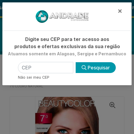
🚚
S ALOHA
-15% de Desconto
🪞 F
FRALDAS
×
0
Digite seu CEP para ter acesso aos
produtos e ofertas exclusivas da sua região
Atuamos somente em Alagoas, Sergipe e Pernambuco
VOLTAR
INÍCIO
Pesquisar
COLORAÇÕES, TINTURAS E ALISANTES
COLORAÇÃO TONALIZANTE
Não sei meu CEP
TINTURA BEAUTY COLOR TONALIZANTE PURISSIMI
7.0 LOURO NATURAL