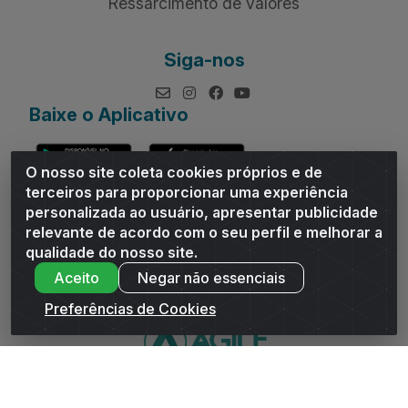
Ressarcimento de valores
Siga-nos
Baixe o Aplicativo
O nosso site coleta cookies próprios e de
terceiros para proporcionar uma experiência
personalizada ao usuário, apresentar publicidade
relevante de acordo com o seu perfil e melhorar a
Andrade Distribuidor - ROD AL 110, n° 1401 - Sitio Moco,
qualidade do nosso site.
Arapiraca/AL - CEP 57319-300 - CNPJ 10.667.481/0001-47
Aceito
Negar não essenciais
Preferências de Cookies