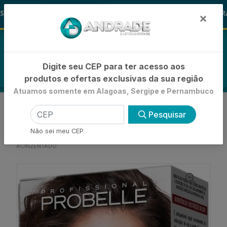
🚚
ALOHA
-15% de Desconto
🪞 FRA
FRALDAS
×
0
Digite seu CEP para ter acesso aos
produtos e ofertas exclusivas da sua região
Atuamos somente em Alagoas, Sergipe e Pernambuco
VOLTAR
INÍCIO
Pesquisar
COLORAÇÕES, TINTURAS E ALISANTES
COLORAÇÃO PERMANENTE KIT
Não sei meu CEP
TINTURA KIT PROBELLE BURGUES 6.1 LOURO
ACINZENTADO