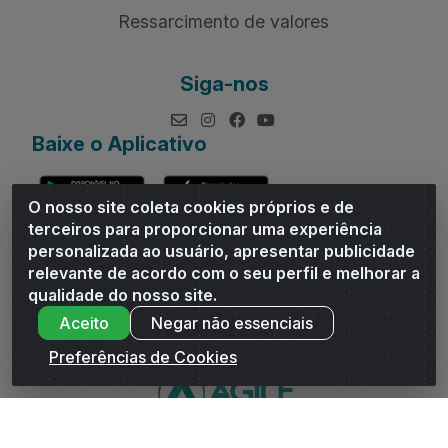
Ressarcimento de valores
Siga-nos
Baixe o Aplicativo
O nosso site coleta cookies próprios e de
terceiros para proporcionar uma experiência
personalizada ao usuário, apresentar publicidade
relevante de acordo com o seu perfil e melhorar a
Andrade Distribuidor - ROD AL 110, n° 1401 - Sitio Moco,
qualidade do nosso site.
Arapiraca/AL - CEP 57319-300 - CNPJ 10.667.481/0001-47
Aceito
Negar não essenciais
Preferências de Cookies