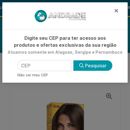
🚚
S ALOHA
-15% de Desconto
🪞 FR
FRALDAS
×
0
Digite seu CEP para ter acesso aos
produtos e ofertas exclusivas da sua região
Atuamos somente em Alagoas, Sergipe e Pernambuco
VOLTAR
INÍCIO
Pesquisar
COLORAÇÕES, TINTURAS E ALISANTES
COLORAÇÃO PERMANENTE MINI-KIT
Não sei meu CEP
TINTURA NIELY COR & TON 4.0 CASTANHO MÉDIO