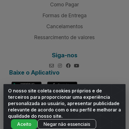
Como Pagar
Formas de Entrega
Cancelamentos
Ressarcimento de valores
Siga-nos
Baixe o Aplicativo
O nosso site coleta cookies próprios e de
terceiros para proporcionar uma experiência
personalizada ao usuário, apresentar publicidade
relevante de acordo com o seu perfil e melhorar a
Andrade Distribuidor - ROD AL 110, n° 1401 - Sitio Moco,
qualidade do nosso site.
Arapiraca/AL - CEP 57319-300 - CNPJ 10.667.481/0001-47
Aceito
Negar não essenciais