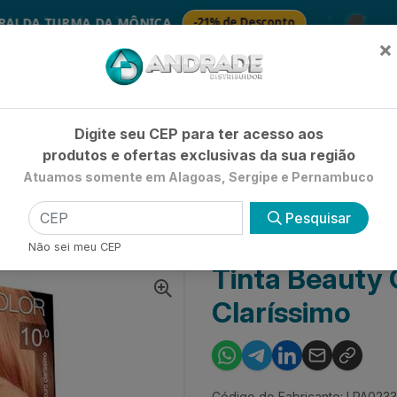
🚚
 TURMA DA MÔNICA
-21% de Desconto
SAB
×
Já é cliente? - Entrar
|
Não é clie
Digite seu CEP para ter acesso aos
produtos e ofertas exclusivas da sua região
Atuamos somente em Alagoas, Sergipe e Pernambuco
HIGIENE E BELEZA
LIMPEZA
PETSHOP
UTILIDADE 
Pesquisar
COLORAÇÃO PERMANENTE KIT
TINTA BEAUTY COLOR KIT 10.0 LOURO CLA
Não sei meu CEP
Tinta Beauty C
Claríssimo
Código do Fabricante: LPA023