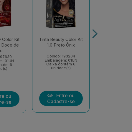
 Color Kit
Tinta Beauty Color Kit
Tinta Beauty C
o Doce de
1.0 Preto Ônix
96.44 Verm
te
Infalível Ruiv
Código: 193204
197630
Código: 19
Embalagem: 01UN
m: 01UN
Embalagem: 
Caixa contém 6
ntém 6
Caixa cont
unidade(s)
e(s)
unidade(
Entre ou
re ou
Entre
Cadastre-se
re-se
Cadastre