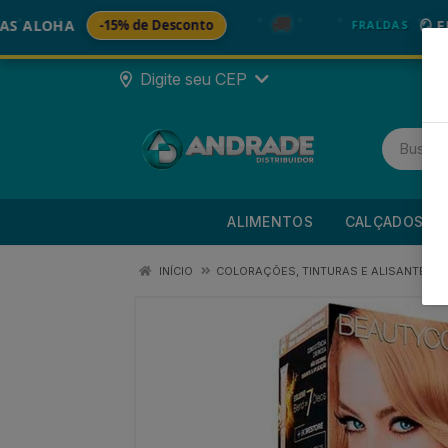
🚚
OHA
-15% de Desconto
🪞 FRALDA
FRALDAS
Digite seu CEP
ALIMENTOS
CALÇADOS
INÍCIO
COLORAÇÕES, TINTURAS E ALISANTES