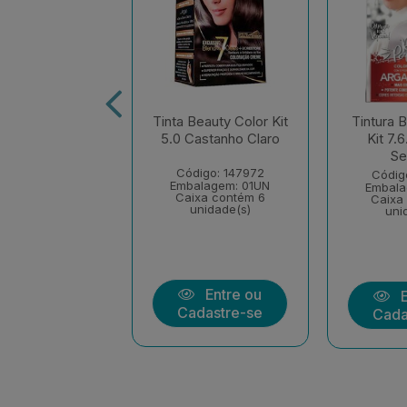
eauty Color Kit
Tinta Beauty Color Kit
Tintura 
uro Acinzentado
5.0 Castanho Claro
Kit 7.
Se
igo: 150865
Código: 147972
Códig
alagem: 01UN
Embalagem: 01UN
Embala
xa contém 6
Caixa contém 6
Caixa
unidade(s)
unidade(s)
uni
Entre ou
Entre ou
E
dastre-se
Cadastre-se
Cada