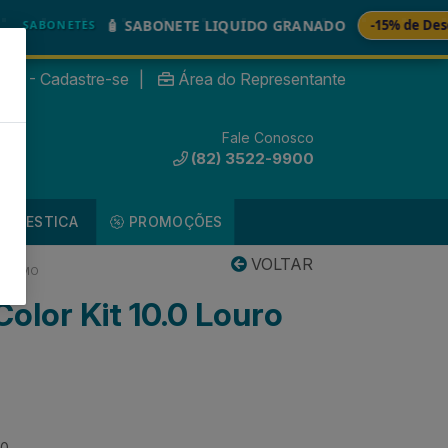
🧴 SABONETE LIQUIDO GRANADO
-15% de Desconto
ONETES
nte? - Cadastre-se
|
Área do Representante
Fale Conosco
0
(82) 3522-9900
DOMESTICA
PROMOÇÕES
VOLTAR
RÍSSIMO
olor Kit 10.0 Louro
30