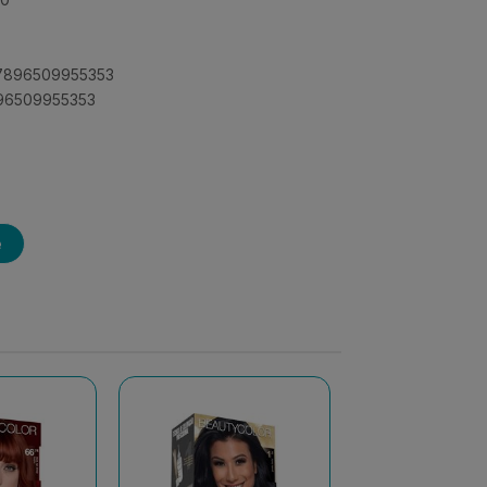
: 7896509955353
896509955353
e