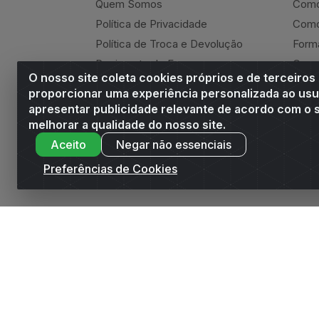
Quem Somos
Como
Política de Privacidade
Como
Política de Troca e Devolução
Form
Regimento do E-commerce
Canc
O nosso site coleta cookies próprios e de terceiros
Andrade Online
Ressa
proporcionar uma experiência personalizada ao usu
apresentar publicidade relevante de acordo com o s
melhorar a qualidade do nosso site.
Aceito
Negar não essenciais
Andrade Distribuidor - ROD AL 110, n° 1401 -
Preferências de Cookies