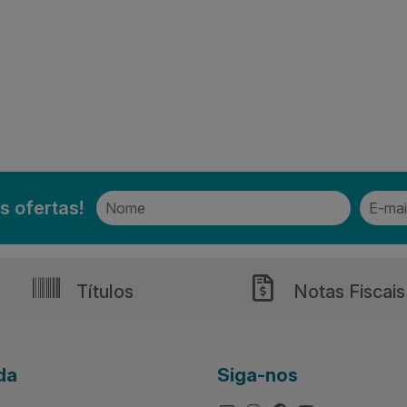
s ofertas!
Títulos
Notas Fiscais
da
Siga-nos