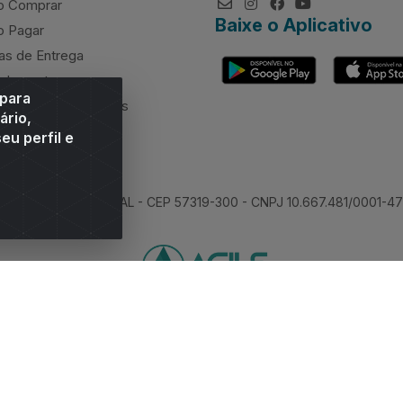
 Comprar
Baixe o Aplicativo
 Pagar
as de Entrega
elamentos
 para
rcimento de valores
ário,
eu perfil e
 Sitio Moco, Arapiraca/AL - CEP 57319-300 - CNPJ 10.667.481/0001-47