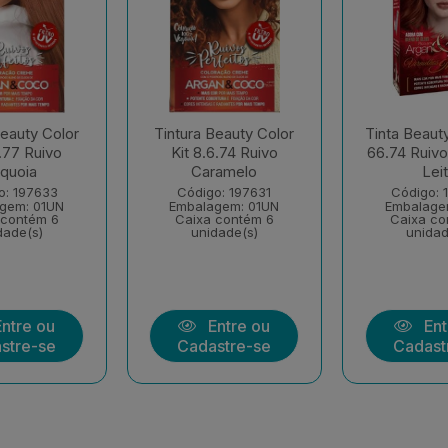
Beauty Color
Tintura Beauty Color
Tinta Beauty
6.77 Ruivo
Kit 8.6.74 Ruivo
66.74 Ruiv
quoia
Caramelo
Lei
o: 197633
Código: 197631
Código: 
gem: 01UN
Embalagem: 01UN
Embalage
 contém 6
Caixa contém 6
Caixa co
dade(s)
unidade(s)
unidad
ntre ou
Entre ou
Ent
stre-se
Cadastre-se
Cadast