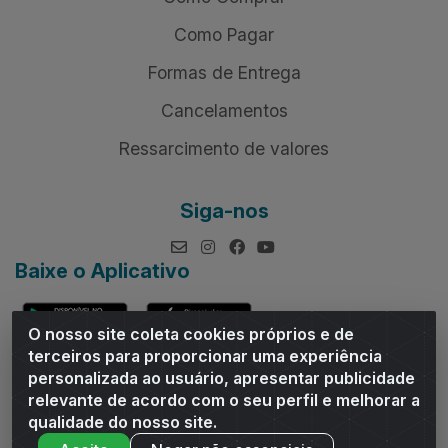
Como Pagar
Formas de Entrega
Cancelamentos
Ressarcimento de valores
Siga-nos
Baixe o Aplicativo
O nosso site coleta cookies próprios e de
terceiros para proporcionar uma experiência
personalizada ao usuário, apresentar publicidade
relevante de acordo com o seu perfil e melhorar a
Andrade Distribuidor - ROD AL 110, n° 1401 - Sitio Moco,
qualidade do nosso site.
Arapiraca/AL - CEP 57319-300 - CNPJ 10.667.481/0001-47