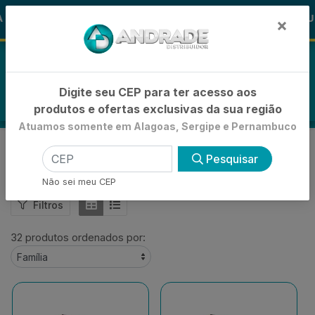
🚚
% de Desconto
🪞 FRALDA TURMA D
FRALDAS
×
0
Digite seu CEP para ter acesso aos
produtos e ofertas exclusivas da sua região
Atuamos somente em Alagoas, Sergipe e Pernambuco
KIT BEAUTY COLOR
Pesquisar
VOLTAR
INÍCIO
KIT BEAUTY COLOR
Não sei meu CEP
Filtros
32 produtos ordenados por: