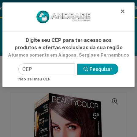
🚚
 ALOHA
-15% de Desconto
🪞 FRA
FRALDAS
×
0
Digite seu CEP para ter acesso aos
produtos e ofertas exclusivas da sua região
Atuamos somente em Alagoas, Sergipe e Pernambuco
VOLTAR
INÍCIO
Pesquisar
COLORAÇÕES, TINTURAS E ALISANTES
COLORAÇÃO PERMANENTE KIT
Não sei meu CEP
TINTA BEAUTY COLOR KIT 5.0 CASTANHO CLARO