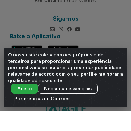
Ressarcimento de valores
Siga-nos
Baixe o Aplicativo
O nosso site coleta cookies próprios e de
terceiros para proporcionar uma experiência
personalizada ao usuário, apresentar publicidade
relevante de acordo com o seu perfil e melhorar a
Andrade Distribuidor - ROD AL 110, n° 1401 - Sitio Moco,
qualidade do nosso site.
Arapiraca/AL - CEP 57319-300 - CNPJ 10.667.481/0001-47
Aceito
Negar não essenciais
Preferências de Cookies